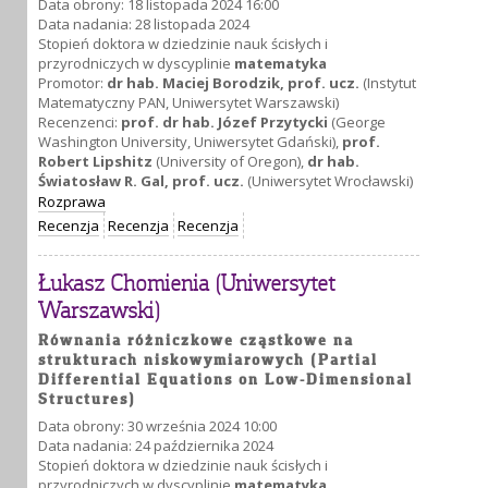
Data obrony: 18 listopada 2024 16:00
Data nadania: 28 listopada 2024
Stopień doktora w dziedzinie nauk ścisłych i
przyrodniczych w dyscyplinie
matematyka
Promotor:
dr hab. Maciej Borodzik, prof. ucz.
(Instytut
Matematyczny PAN, Uniwersytet Warszawski)
Recenzenci:
prof. dr hab. Józef Przytycki
(George
Washington University, Uniwersytet Gdański),
prof.
Robert Lipshitz
(University of Oregon),
dr hab.
Światosław R. Gal, prof. ucz.
(Uniwersytet Wrocławski)
Rozprawa
Recenzja
Recenzja
Recenzja
Łukasz Chomienia (Uniwersytet
Warszawski)
Równania różniczkowe cząstkowe na
strukturach niskowymiarowych (Partial
Differential Equations on Low-Dimensional
Structures)
Data obrony: 30 września 2024 10:00
Data nadania: 24 października 2024
Stopień doktora w dziedzinie nauk ścisłych i
przyrodniczych w dyscyplinie
matematyka