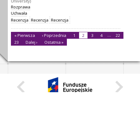
University)
Rozprawa
Uchwała
Recenzja
Recenzja
Recenzja
…
« Pierwsza
‹ Poprzednia
1
2
3
4
22
23
Dalej ›
Ostatnia »
KARIERA
STANOWISKA STAŁE
STANOWISKA I STYPENDIA CZASOWE
STRONA INTERNETOWA