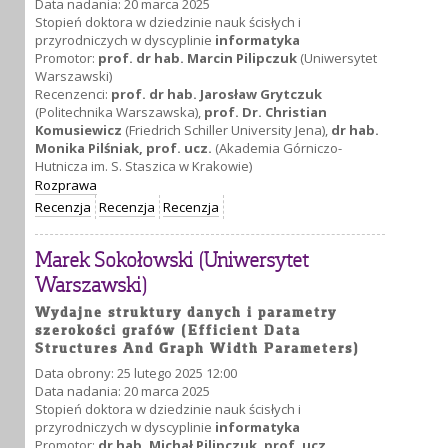
Data nadania: 20 marca 2025
Stopień doktora w dziedzinie nauk ścisłych i
przyrodniczych w dyscyplinie
informatyka
Promotor:
prof. dr hab. Marcin Pilipczuk
(Uniwersytet
Warszawski)
Recenzenci:
prof. dr hab. Jarosław Grytczuk
(Politechnika Warszawska),
prof. Dr. Christian
Komusiewicz
(Friedrich Schiller University Jena),
dr hab.
Monika Pilśniak, prof. ucz.
(Akademia Górniczo-
Hutnicza im. S. Staszica w Krakowie)
Rozprawa
Recenzja
Recenzja
Recenzja
Marek Sokołowski (Uniwersytet
Warszawski)
Wydajne struktury danych i parametry
szerokości grafów (Efficient Data
Structures And Graph Width Parameters)
Data obrony: 25 lutego 2025 12:00
Data nadania: 20 marca 2025
Stopień doktora w dziedzinie nauk ścisłych i
przyrodniczych w dyscyplinie
informatyka
Promotor:
dr hab. Michał Pilipczuk, prof. ucz.