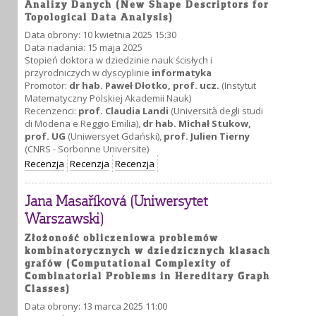
Analizy Danych (New Shape Descriptors for
Topological Data Analysis)
Data obrony: 10 kwietnia 2025 15:30
Data nadania: 15 maja 2025
Stopień doktora w dziedzinie nauk ścisłych i
przyrodniczych w dyscyplinie
informatyka
Promotor:
dr hab. Paweł Dłotko, prof. ucz.
(Instytut
Matematyczny Polskiej Akademii Nauk)
Recenzenci:
prof. Claudia Landi
(Università degli studi
di Modena e Reggio Emilia),
dr hab. Michał Stukow,
prof. UG
(Uniwersyet Gdański),
prof. Julien Tierny
(CNRS - Sorbonne Universite)
Recenzja
Recenzja
Recenzja
Jana Masaříková (Uniwersytet
Warszawski)
Złożoność obliczeniowa problemów
kombinatorycznych w dziedzicznych klasach
grafów (Computational Complexity of
Combinatorial Problems in Hereditary Graph
Classes)
Data obrony: 13 marca 2025 11:00