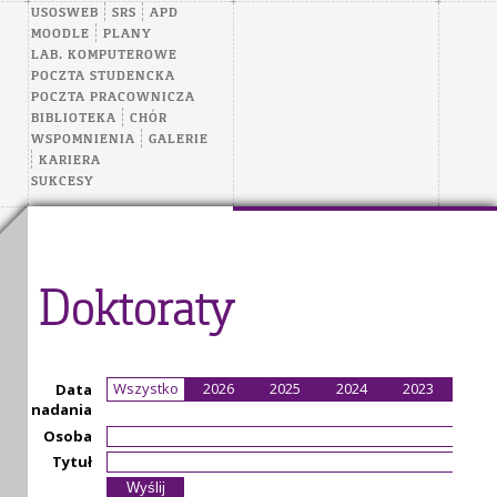
USOSWEB
SRS
APD
MOODLE
PLANY
LAB. KOMPUTEROWE
POCZTA STUDENCKA
POCZTA PRACOWNICZA
BIBLIOTEKA
CHÓR
WSPOMNIENIA
GALERIE
KARIERA
SUKCESY
Doktoraty
Wszystko
2026
2025
2024
2023
202
Data
nadania
Osoba
Tytuł