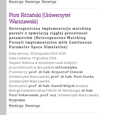
Recenzja
Recenzja
Recenzja
Piotr Różański (Uniwersytet
Warszawski)
Heterogeniczna implementacja matching
pursuit z symulacją ciągłej przestrzeni
parametrów (Heterogeneous Matching
Pursuit Implementation with Continuous
Parameter Space Simulation)
Data obrony: 20 listopada 2024 14:30
Data nadania: 19 grudnia 2024
Stopień doktora w dziedzinie nauk ścisłych i
przyrodniczych w dyscyplinie
informatyka
Promotorzy:
prof. dr hab. Krzysztof Stencel
(Uniwersytet Warszawski),
prof. dr hab. Piotr Durka
(Uniwersytet Warszawski)
Recenzenci:
prof. dr hab. Daniel Wójcik
(Instytut
Biologii Doświadczalnej PAN im. M. Nenckiego),
dr hab.
Piotr Pokarowski, prof. ucz.
(Uniwersytet Warszawski)
Rozprawa
Recenzja
Recenzja