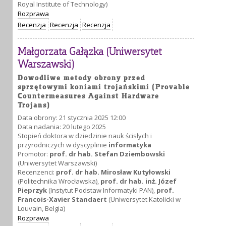
Royal Institute of Technology)
Rozprawa
Recenzja
Recenzja
Recenzja
Małgorzata Gałązka (Uniwersytet
Warszawski)
Dowodliwe metody obrony przed
sprzętowymi koniami trojańskimi (Provable
Countermeasures Against Hardware
Trojans)
Data obrony: 21 stycznia 2025 12:00
Data nadania: 20 lutego 2025
Stopień doktora w dziedzinie nauk ścisłych i
przyrodniczych w dyscyplinie
informatyka
Promotor:
prof. dr hab. Stefan Dziembowski
(Uniwersytet Warszawski)
Recenzenci:
prof. dr hab. Mirosław Kutyłowski
(Politechnika Wrocławska),
prof. dr hab. inż. Józef
Pieprzyk
(Instytut Podstaw Informatyki PAN),
prof.
Francois-Xavier Standaert
(Uniwersytet Katolicki w
Louvain, Belgia)
Rozprawa