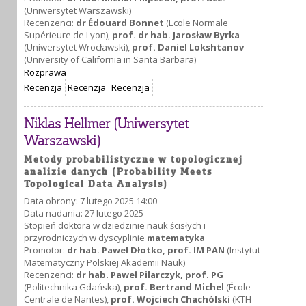
(Uniwersytet Warszawski)
Recenzenci:
dr Édouard Bonnet
(Ecole Normale
Supérieure de Lyon),
prof. dr hab. Jarosław Byrka
(Uniwersytet Wrocławski),
prof. Daniel Lokshtanov
(University of California in Santa Barbara)
Rozprawa
Recenzja
Recenzja
Recenzja
Niklas Hellmer (Uniwersytet
Warszawski)
Metody probabilistyczne w topologicznej
analizie danych (Probability Meets
Topological Data Analysis)
Data obrony: 7 lutego 2025 14:00
Data nadania: 27 lutego 2025
Stopień doktora w dziedzinie nauk ścisłych i
przyrodniczych w dyscyplinie
matematyka
Promotor:
dr hab. Paweł Dłotko, prof. IM PAN
(Instytut
Matematyczny Polskiej Akademii Nauk)
Recenzenci:
dr hab. Paweł Pilarczyk, prof. PG
(Politechnika Gdańska),
prof. Bertrand Michel
(École
Centrale de Nantes),
prof. Wojciech Chachólski
(KTH