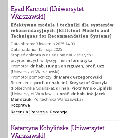
Eyad Kannout (Uniwersytet
Warszawski)
Efektywne modele i techniki dla systemów
rekomendacyjnych (Efficient Models and
Techniques for Recommendation Systems)
Data obrony: 3 kwietnia 2025 14:00
Data nadania: 15 maja 2025
Stopień doktora w dziedzinie nauk ścisłych i
przyrodniczych w dyscyplinie
informatyka
Promotor:
dr hab. Hung Son Nguyen, prof. ucz.
(Uniwersytet Warszawski)
Promotor pomocniczy:
dr Marek Grzegorowski
Recenzenci:
prof. dr hab. inż. Krzysztof Goczyła
(Politechnika Gdańska),
dr hab. Piotr Wnuk-Lipiński
(Uniwersytet Wrocławski),
prof. dr hab. inż. Jacek
Mańdziuk
(Politechnika Warszawska)
Rozprawa
Recenzja
Recenzja
Recenzja
Katarzyna Kobylińska (Uniwersytet
Warszawski)