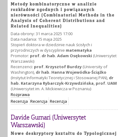
Metody kombinatoryczne w analizie
rozkładów zgodnych i powiązanych
nierówności (Combinatorial Methods in the
Analysis of Coherent Distributions and
Related Inequalities)
Data obrony: 31 marca 2025 17:00
Data nadania: 15 maja 2025
Stopień doktora w dziedzinie nauk ścisłych i
przyrodniczych w dyscyplinie
matematyka
Promotor:
prof. dr hab. Adam Osękowski
(Uniwersytet
Warszawski)
Recenzenci:
prof. Krzysztof Burdzy
(University of
Washington),
dr hab. Hanna Wojewódka-Ściążko
(Instytut Informatyki Teoretycznej i Stosowanej PAN),
dr
hab. Katarzyna Rybarczyk-Krzywdzińska, prof. UAM
(Uniwersytet im. A. Mickiewicza w Poznaniu)
Rozprawa
Recenzja
Recenzja
Recenzja
Davide Gurnari (Uniwersytet
Warszawski)
Nowe deskryptory kształtu do Typologicznej