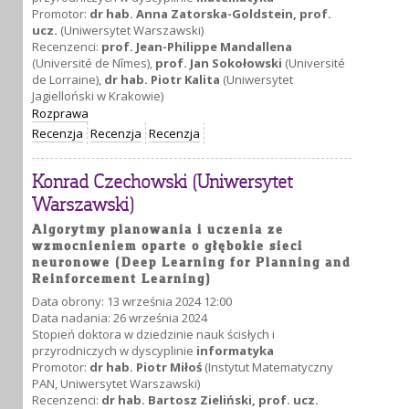
Promotor:
dr hab. Anna Zatorska-Goldstein, prof.
ucz.
(Uniwersytet Warszawski)
Recenzenci:
prof. Jean-Philippe Mandallena
(Université de Nîmes),
prof. Jan Sokołowski
(Université
de Lorraine),
dr hab. Piotr Kalita
(Uniwersytet
Jagielloński w Krakowie)
Rozprawa
Recenzja
Recenzja
Recenzja
Konrad Czechowski (Uniwersytet
Warszawski)
Algorytmy planowania i uczenia ze
wzmocnieniem oparte o głębokie sieci
neuronowe (Deep Learning for Planning and
Reinforcement Learning)
Data obrony: 13 września 2024 12:00
Data nadania: 26 września 2024
Stopień doktora w dziedzinie nauk ścisłych i
przyrodniczych w dyscyplinie
informatyka
Promotor:
dr hab. Piotr Miłoś
(Instytut Matematyczny
PAN, Uniwersytet Warszawski)
Recenzenci:
dr hab. Bartosz Zieliński, prof. ucz.