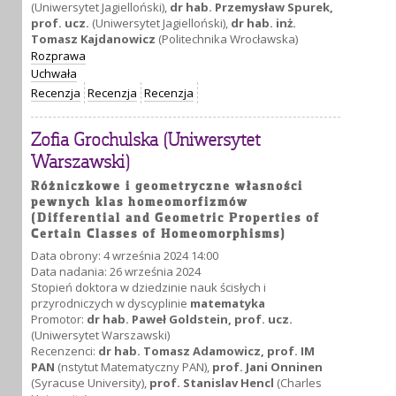
(Uniwersytet Jagielloński),
dr hab. Przemysław Spurek,
prof. ucz.
(Uniwersytet Jagielloński),
dr hab. inż.
Tomasz Kajdanowicz
(Politechnika Wrocławska)
Rozprawa
Uchwała
Recenzja
Recenzja
Recenzja
Zofia Grochulska (Uniwersytet
Warszawski)
Różniczkowe i geometryczne własności
pewnych klas homeomorfizmów
(Differential and Geometric Properties of
Certain Classes of Homeomorphisms)
Data obrony: 4 września 2024 14:00
Data nadania: 26 września 2024
Stopień doktora w dziedzinie nauk ścisłych i
przyrodniczych w dyscyplinie
matematyka
Promotor:
dr hab. Paweł Goldstein, prof. ucz.
(Uniwersytet Warszawski)
Recenzenci:
dr hab. Tomasz Adamowicz, prof. IM
PAN
(nstytut Matematyczny PAN),
prof. Jani Onninen
(Syracuse University),
prof. Stanislav Hencl
(Charles