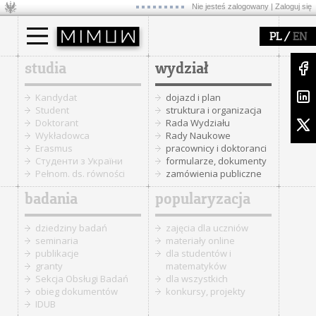
Nie jesteś zalogowany |
Zaloguj się
/
PL
EN
studia
wydział
Kandydat
dojazd i plan
Student
struktura i organizacja
Doktorant
Rada Wydziału
Wykładowca
Rady Naukowe
Erasmus
pracownicy i doktoranci
Cтуденти з України
formularze, dokumenty
Pełnom. ds. równości
zamówienia publiczne
badania
popularyzacja
dziedziny badań
zajęcia dla uczniów
seminaria
materiały online
publikacje
dla studentów i
granty
matematyków
Sekcja Obsługi Badań
dla wszystkich
obieg dokumentów
konkursy, projekty
IDUB