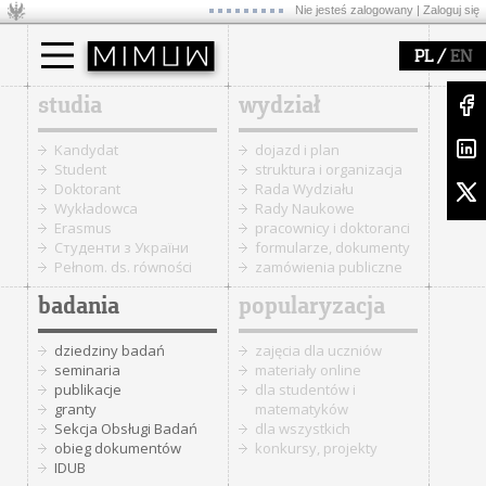
Nie jesteś zalogowany |
Zaloguj się
/
PL
EN
studia
wydział
Kandydat
dojazd i plan
Student
struktura i organizacja
Doktorant
Rada Wydziału
Wykładowca
Rady Naukowe
Erasmus
pracownicy i doktoranci
Cтуденти з України
formularze, dokumenty
Pełnom. ds. równości
zamówienia publiczne
badania
popularyzacja
dziedziny badań
zajęcia dla uczniów
seminaria
materiały online
publikacje
dla studentów i
granty
matematyków
Sekcja Obsługi Badań
dla wszystkich
obieg dokumentów
konkursy, projekty
IDUB