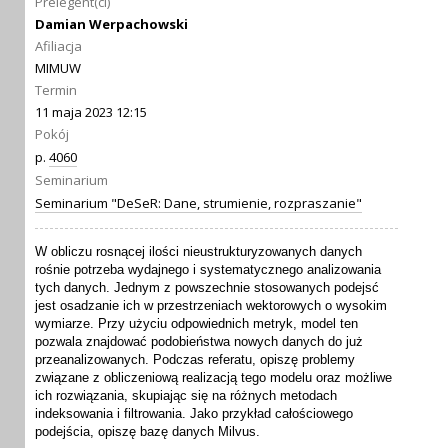
Prelegent(ci)
Damian Werpachowski
Afiliacja
MIMUW
Termin
11 maja 2023 12:15
Pokój
p.
4060
Seminarium
Seminarium "DeSeR: Dane, strumienie, rozpraszanie"
W obliczu rosnącej ilości nieustrukturyzowanych danych
rośnie potrzeba wydajnego i systematycznego analizowania
tych danych. Jednym z powszechnie stosowanych podejsć
jest osadzanie ich w przestrzeniach wektorowych o wysokim
wymiarze. Przy użyciu odpowiednich metryk, model ten
pozwala znajdować podobieństwa nowych danych do już
przeanalizowanych. Podczas referatu, opiszę problemy
związane z obliczeniową realizacją tego modelu oraz możliwe
ich rozwiązania, skupiając się na różnych metodach
indeksowania i filtrowania. Jako przykład całościowego
podejścia, opiszę bazę danych Milvus.