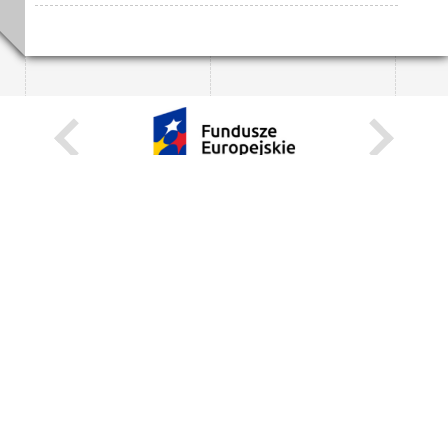
KARIERA
STANOWISKA STAŁE
STANOWISKA I STYPENDIA CZASOWE
STRONA INTERNETOWA
INFORMACJE
ZGŁOŚ BŁĄD
WEBMASTER
DEKLARACJA DOSTĘPNOŚCI
REGULAMIN KORZYSTANIA Z PORTALU
BEZPIECZEŃSTWO NA KAMPUSIE