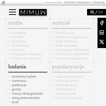
Nie jesteś zalogowany |
Zaloguj się
/
PL
EN
studia
wydział
Kandydat
dojazd i plan
Student
struktura i organizacja
Doktorant
Rada Wydziału
Wykładowca
Rady Naukowe
Erasmus
pracownicy i doktoranci
Cтуденти з України
formularze, dokumenty
Pełnom. ds. równości
zamówienia publiczne
badania
popularyzacja
dziedziny badań
zajęcia dla uczniów
seminaria
materiały online
publikacje
dla studentów i
granty
matematyków
Sekcja Obsługi Badań
dla wszystkich
obieg dokumentów
konkursy, projekty
IDUB