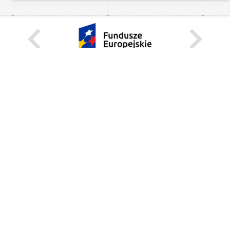
KARIERA
STANOWISKA STAŁE
STANOWISKA I STYPENDIA CZASOWE
STRONA INTERNETOWA
INFORMACJE
ZGŁOŚ BŁĄD
WEBMASTER
DEKLARACJA DOSTĘPNOŚCI
REGULAMIN KORZYSTANIA Z PORTALU
BEZPIECZEŃSTWO NA KAMPUSIE
UNIWERSYTECKI TELEFON ALARMOWY:+48 22 55 22 112
INSTRUKCJE POSTĘPOWANIA W SYTUACJACH KRYZYSOWYCH