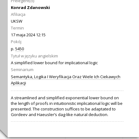
Prelegent(ci)
Konrad Zdanowski
Afiliacja
UKSW
Termin
17 maja 2024 12:15
Pokój
p.
5450
Tytuł w języku angielskim
A simplified lower bound for implicational logic
Seminarium
Semantyka, Logika I Weryfikacja Oraz Wiele Ich Ciekawych
Aplikacji
A streamlined and simplified exponential lower bound on
the length of proofs in intuitionistic implicational logic will be
presented. The construction suffices to be adaptated to
Gordeev and Haeusler’s dag-like natural deduction.