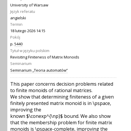
University of Warsaw
Język referatu
angielski
Termin
18 lutego 2026 14:15
Pokój
p.
5440
Tytuł w języku polskim
Revisiting Finiteness of Matrix Monoids
Seminarium
Seminarium „Teoria automatów”
This paper concerns decision problems related
to finite monoids of rational matrices.
We show that determining finiteness of a given
finitely presented matrix monoid is in \pspace,
improving the
known $\conexp^{\np}$ bound. We also show
that the membership problem for finite matrix
monoids is \pspace-complete, improving the