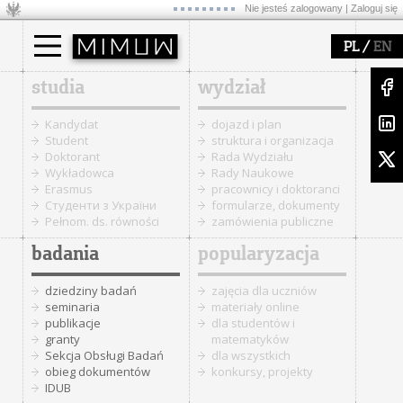
Nie jesteś zalogowany |
Zaloguj się
/
PL
EN
studia
wydział
Kandydat
dojazd i plan
Student
struktura i organizacja
Doktorant
Rada Wydziału
Wykładowca
Rady Naukowe
Erasmus
pracownicy i doktoranci
Cтуденти з України
formularze, dokumenty
Pełnom. ds. równości
zamówienia publiczne
badania
popularyzacja
dziedziny badań
zajęcia dla uczniów
seminaria
materiały online
publikacje
dla studentów i
granty
matematyków
Sekcja Obsługi Badań
dla wszystkich
obieg dokumentów
konkursy, projekty
IDUB