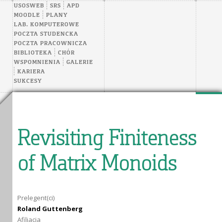
USOSWEB
SRS
APD
MOODLE
PLANY
LAB. KOMPUTEROWE
POCZTA STUDENCKA
POCZTA PRACOWNICZA
BIBLIOTEKA
CHÓR
WSPOMNIENIA
GALERIE
KARIERA
SUKCESY
Revisiting Finiteness
of Matrix Monoids
Prelegent(ci)
Roland Guttenberg
Afiliacja