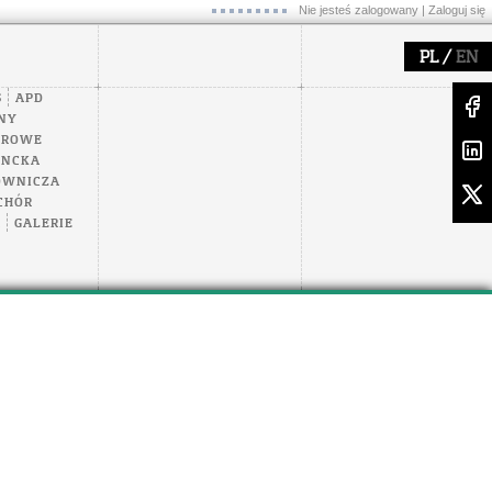
Nie jesteś zalogowany |
Zaloguj się
/
PL
EN
S
APD
NY
EROWE
ENCKA
OWNICZA
CHÓR
A
GALERIE