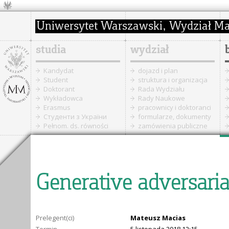
studia
wydział
Kandydat
dojazd i plan
Student
struktura i organizacja
Doktorant
Rada Wydziału
Wykładowca
Rady Naukowe
Erasmus
pracownicy i doktoranci
Cтуденти з України
formularze, dokumenty
Pełnom. ds. równości
zamówienia publiczne
Generative adversari
Prelegent(ci)
Mateusz Macias