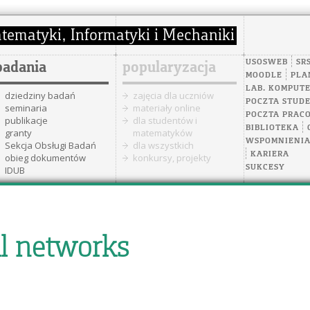
USOSWEB
SR
badania
popularyzacja
MOODLE
PLA
LAB. KOMPUT
dziedziny badań
zajęcia dla uczniów
POCZTA STUD
seminaria
materiały online
POCZTA PRAC
publikacje
dla studentów i
BIBLIOTEKA
granty
matematyków
WSPOMNIENI
Sekcja Obsługi Badań
dla wszystkich
KARIERA
obieg dokumentów
konkursy, projekty
SUKCESY
IDUB
al networks