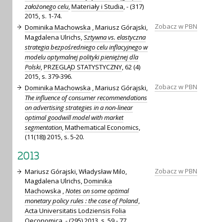
założonego celu
,
Materiały i Studia
, - (317)
2015, s. 1-74.
Zobacz w PBN
Dominika Machowska
, Mariusz Górajski,
Magdalena Ulrichs,
Sztywna vs. elastyczna
strategia bezpośredniego celu inflacyjnego w
modelu optymalnej polityki pieniężnej dla
Polski
,
PRZEGLĄD STATYSTYCZNY
, 62 (4)
2015, s. 379-396.
Zobacz w PBN
Dominika Machowska
, Mariusz Górajski,
The influence of consumer recommendations
on advertising strategies in a non-linear
optimal goodwill model with market
segmentation
,
Mathematical Economics
,
(11(18)) 2015, s. 5-20.
2013
Zobacz w PBN
Mariusz Górajski, Władysław Milo,
Magdalena Ulrichs,
Dominika
Machowska
,
Notes on some optimal
monetary policy rules : the case of Poland
,
Acta Universitatis Lodziensis Folia
Oeconomica
, - (295) 2013, s. 59 - 77.