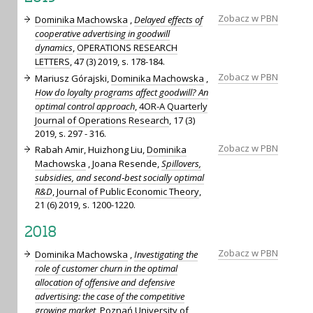
Zobacz w PBN
Dominika Machowska
,
Delayed effects of
cooperative advertising in goodwill
dynamics
,
OPERATIONS RESEARCH
LETTERS
, 47 (3) 2019, s. 178-184.
Zobacz w PBN
Mariusz Górajski,
Dominika Machowska
,
How do loyalty programs affect goodwill? An
optimal control approach
,
4OR-A Quarterly
Journal of Operations Research
, 17 (3)
2019, s. 297 - 316.
Zobacz w PBN
Rabah Amir, Huizhong Liu,
Dominika
Machowska
, Joana Resende,
Spillovers,
subsidies, and second‐best socially optimal
R&D
,
Journal of Public Economic Theory
,
21 (6) 2019, s. 1200-1220.
2018
Zobacz w PBN
Dominika Machowska
,
Investigating the
role of customer churn in the optimal
allocation of offensive and defensive
advertising: the case of the competitive
growing market
,
Poznań University of