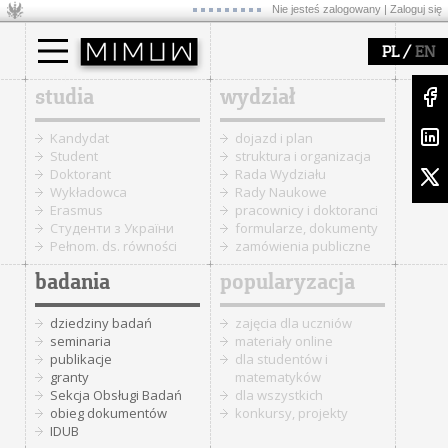
Nie jesteś zalogowany |
Zaloguj się
/
PL
EN
studia
wydział
Kandydat
dojazd i plan
Student
struktura i organizacja
Doktorant
Rada Wydziału
Wykładowca
Rady Naukowe
Erasmus
pracownicy i doktoranci
Cтуденти з України
formularze, dokumenty
Pełnom. ds. równości
zamówienia publiczne
badania
popularyzacja
dziedziny badań
zajęcia dla uczniów
seminaria
materiały online
publikacje
dla studentów i
granty
matematyków
Sekcja Obsługi Badań
dla wszystkich
obieg dokumentów
konkursy, projekty
IDUB