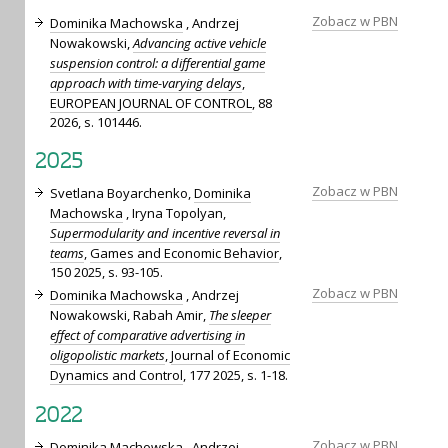
Zobacz w PBN
Dominika Machowska
, Andrzej
Nowakowski,
Advancing active vehicle
suspension control: a differential game
approach with time-varying delays
,
EUROPEAN JOURNAL OF CONTROL
, 88
2026, s. 101446.
2025
Zobacz w PBN
Svetlana Boyarchenko,
Dominika
Machowska
, Iryna Topolyan,
Supermodularity and incentive reversal in
teams
,
Games and Economic Behavior
,
150 2025, s. 93-105.
Zobacz w PBN
Dominika Machowska
, Andrzej
Nowakowski, Rabah Amir,
The sleeper
effect of comparative advertising in
oligopolistic markets
,
Journal of Economic
Dynamics and Control
, 177 2025, s. 1-18.
2022
Zobacz w PBN
Dominika Machowska
, Andrzej