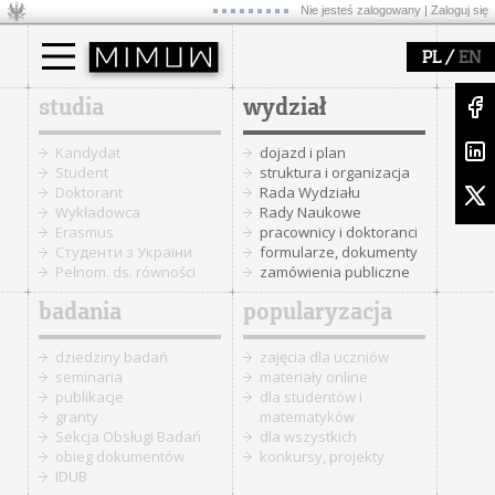
Nie jesteś zalogowany |
Zaloguj się
/
PL
EN
studia
wydział
Kandydat
dojazd i plan
Student
struktura i organizacja
Doktorant
Rada Wydziału
Wykładowca
Rady Naukowe
Erasmus
pracownicy i doktoranci
Cтуденти з України
formularze, dokumenty
Pełnom. ds. równości
zamówienia publiczne
badania
popularyzacja
dziedziny badań
zajęcia dla uczniów
seminaria
materiały online
publikacje
dla studentów i
granty
matematyków
Sekcja Obsługi Badań
dla wszystkich
obieg dokumentów
konkursy, projekty
IDUB