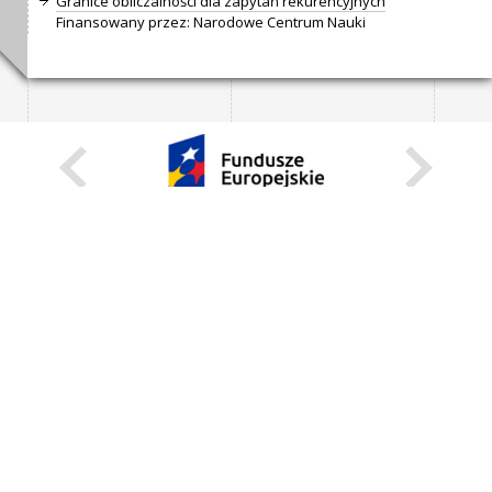
Granice obliczalności dla zapytań rekurencyjnych
Finansowany przez: Narodowe Centrum Nauki
KARIERA
STANOWISKA STAŁE
STANOWISKA I STYPENDIA CZASOWE
STRONA INTERNETOWA
INFORMACJE
ZGŁOŚ BŁĄD
WEBMASTER
DEKLARACJA DOSTĘPNOŚCI
REGULAMIN KORZYSTANIA Z PORTALU