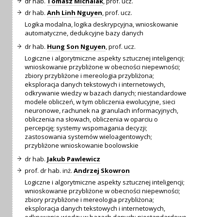
dr hab.
Tomasz Michalak
, prof. ucz.
dr hab.
Anh Linh Nguyen
, prof. ucz.
Logika modalna, logika deskrypcyjna, wnioskowanie
automatyczne, dedukcyjne bazy danych
dr hab.
Hung Son Nguyen
, prof. ucz.
Logiczne i algorytmiczne aspekty sztucznej inteligencji;
wnioskowanie przybliżone w obecności niepewności;
zbiory przybliżone i mereologia przybliżona;
eksploracja danych tekstowych i internetowych,
odkrywanie wiedzy w bazach danych; niestandardowe
modele obliczeń, w tym obliczenia ewolucyjne, sieci
neuronowe, rachunek na granulach informacyjnych,
obliczenia na słowach, obliczenia w oparciu o
percepcję; systemy wspomagania decyzji;
zastosowania systemów wieloagentowych;
przybliżone wnioskowanie boolowskie
dr hab.
Jakub Pawlewicz
prof. dr hab. inż.
Andrzej Skowron
Logiczne i algorytmiczne aspekty sztucznej inteligencji;
wnioskowanie przybliżone w obecności niepewności;
zbiory przybliżone i mereologia przybliżona;
eksploracja danych tekstowych i internetowych,