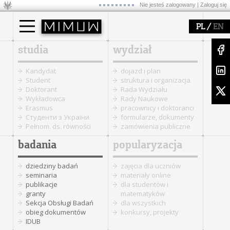
Nie jesteś zalogowany |
Zaloguj się
/
PL
EN
studia
wydział
Kandydat
dojazd i plan
Student
struktura i organizacja
Doktorant
Rada Wydziału
Wykładowca
Rady Naukowe
Erasmus
pracownicy i doktoranci
Cтуденти з України
formularze, dokumenty
Pełnom. ds. równości
zamówienia publiczne
badania
popularyzacja
dziedziny badań
zajęcia dla uczniów
seminaria
materiały online
publikacje
dla studentów i
granty
matematyków
Sekcja Obsługi Badań
dla wszystkich
obieg dokumentów
konkursy, projekty
IDUB