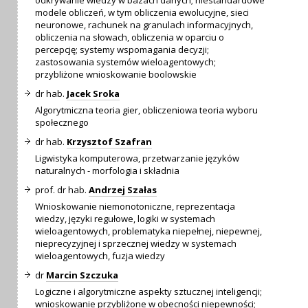
odkrywanie wiedzy w bazach danych; niestandardowe
modele obliczeń, w tym obliczenia ewolucyjne, sieci
neuronowe, rachunek na granulach informacyjnych,
obliczenia na słowach, obliczenia w oparciu o
percepcję; systemy wspomagania decyzji;
zastosowania systemów wieloagentowych;
przybliżone wnioskowanie boolowskie
dr hab.
Jacek Sroka
Algorytmiczna teoria gier, obliczeniowa teoria wyboru
społecznego
dr hab.
Krzysztof Szafran
Ligwistyka komputerowa, przetwarzanie języków
naturalnych - morfologia i składnia
prof. dr hab.
Andrzej Szałas
Wnioskowanie niemonotoniczne, reprezentacja
wiedzy, języki regułowe, logiki w systemach
wieloagentowych, problematyka niepełnej, niepewnej,
nieprecyzyjnej i sprzecznej wiedzy w systemach
wieloagentowych, fuzja wiedzy
dr
Marcin Szczuka
Logiczne i algorytmiczne aspekty sztucznej inteligencji;
wnioskowanie przybliżone w obecności niepewności;