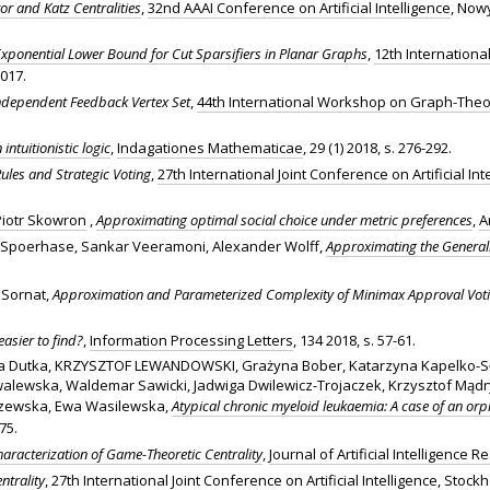
or and Katz Centralities
,
32nd AAAI Conference on Artificial Intelligence
, Nowy
xponential Lower Bound for Cut Sparsifiers in Planar Graphs
,
12th Internation
2017.
ndependent Feedback Vertex Set
,
44th International Workshop on Graph-Theo
ntuitionistic logic
,
Indagationes Mathematicae
, 29 (1) 2018, s. 276-292.
les and Strategic Voting
,
27th International Joint Conference on Artificial Int
Piotr Skowron
,
Approximating optimal social choice under metric preferences
,
A
 Spoerhase, Sankar Veeramoni, Alexander Wolff,
Approximating the Genera
 Sornat,
Approximation and Parameterized Complexity of Minimax Approval Vot
asier to find?
,
Information Processing Letters
, 134 2018, s. 57-61.
 Dutka, KRZYSZTOF LEWANDOWSKI, Grażyna Bober, Katarzyna Kapelko-Słow
lewska, Waldemar Sawicki, Jadwiga Dwilewicz-Trojaczek, Krzysztof Mądr
szewska, Ewa Wasilewska,
Atypical chronic myeloid leukaemia: A case of an orp
575.
aracterization of Game-Theoretic Centrality
,
Journal of Artificial Intelligence 
ntrality
,
27th International Joint Conference on Artificial Intelligence
, Stockh