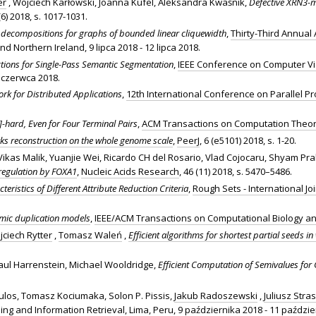
er
, Wojciech Karłowski, Joanna Kufel, Aleksandra Kwaśnik,
Defective XRN3-m
 (6) 2018, s. 1017-1031.
 decompositions for graphs of bounded linear cliquewidth
,
Thirty-Third Annua
d Northern Ireland, 9 lipca 2018 - 12 lipca 2018.
ions for Single-Pass Semantic Segmentation
,
IEEE Conference on Computer Vi
2 czerwca 2018.
rk for Distributed Applications
,
12th International Conference on Parallel 
]-hard, Even for Four Terminal Pairs
,
ACM Transactions on Computation Theo
ks reconstruction on the whole genome scale
,
PeerJ
, 6 (e5101) 2018, s. 1-20.
Vikas Malik, Yuanjie Wei, Ricardo CH del Rosario, Vlad Cojocaru, Shyam Pra
regulation by FOXA1
,
Nucleic Acids Research
, 46 (11) 2018, s. 5470–5486.
eristics of Different Attribute Reduction Criteria
,
Rough Sets - International Jo
omic duplication models
,
IEEE/ACM Transactions on Computational Biology an
ciech Rytter
,
Tomasz Waleń
,
Efficient algorithms for shortest partial seeds i
aul Harrenstein, Michael Wooldridge,
Efficient Computation of Semivalues for
ulos, Tomasz Kociumaka, Solon P. Pissis,
Jakub Radoszewski
,
Juliusz Stra
ing and Information Retrieval
, Lima, Peru, 9 października 2018 - 11 paździe