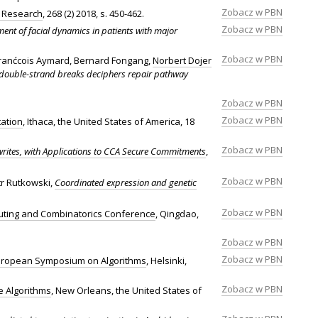
Zobacz w PBN
l Research
, 268 (2) 2018, s. 450-462.
Zobacz w PBN
nt of facial dynamics in patients with major
Zobacz w PBN
Franćcois Aymard, Bernard Fongang,
Norbert Dojer
double-strand breaks deciphers repair pathway
Zobacz w PBN
Zobacz w PBN
ation
, Ithaca, the United States of America, 18
Zobacz w PBN
ites, with Applications to CCA Secure Commitments
,
Zobacz w PBN
tr Rutkowski,
Coordinated expression and genetic
Zobacz w PBN
puting and Combinatorics Conference
, Qingdao,
Zobacz w PBN
Zobacz w PBN
uropean Symposium on Algorithms
, Helsinki,
Zobacz w PBN
 Algorithms
, New Orleans, the United States of