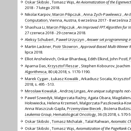
Oskar Skibski
, Tomasz Wąs,
An Axiomatization of the Eigenvect
2018 - 7 lutego 2018.
Nikolai Karpov,
Marcin Pilipczuk
,
Anna Zych-Pawlewicz
,
An E
Computation
, Vienna, Austria, 6 września 2017 - 8 września 
Shaohua Li,
Marcin Pilipczuk
,
An Improved FPT Algorithm for I
27 czerwca 2018 - 29 czerwca 2018.
Aleksy Schubert
,
Paweł Urzyczyn
,
Answer set programming in i
Martin Lackner,
Piotr Skowron
,
Approval-Based Multi-Winner Ru
lipca 2018.
Elliot Anshelevich, Onkar Bhardwaj, Edith Elkind, John Postl,
Aparna Das,
Krzysztof Fleszar
, Stephen Kobourov, Joachim
Algorithmica
, 80 (4) 2018, s. 1170-1190.
Marek Cygan
,
Łukasz Kowalik
, Arkadiusz Socała, Krzysztof
2018, s. 495 - 513.
Mirosław Kowaluk
, Andrzej Lingas,
Are unique subgraphs not e
Paweł Szwedyk, Małgorzata Raźny, Agata Obara, Magdalena
Hołowiecka, Helena Krzemień, Malgorzata Paszkowska-Kowa
Anna Waszczuk-Gajda,
Przemysław Biecek
, Bożena Budzi
Leukemia Group
,
Hematological Oncology
, 36 (3) 2018, s. 570-
Oskar Skibski
,
Tomasz Michalak
, Talal Rahwan,
Axiomatic Ch
Oskar Skibski
, Tomasz Wąs,
Axiomatization of the PageRank Ce