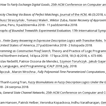
 How To Fairly Exchange Digital Goods
,
25th ACM Conference on Computer an
icity Checking Via Bases of Perfect Matchings
,
Journal of the ACM
, 46 (3) 2018, s
uliusz Straszyński
,
Tomasz Waleń
, Wiktor Zuba,
Faster Recovery of Approxim
 Lima, Peru, 9 października 2018 - 11 października 2018.
Graphs of Bounded Treewidth: Experimental Evaluation
,
17th International Sym
k
,
Finite Query Answering in Expressive Description Logics with Transitive Roles
,
1
United States of America, 27 października 2018 - 2 listopada 2018.
gramming as Constructive Proof Search
,
Theory and Practice of Logic Program
 Northern Ireland, 14 lipca 2018 - 17 lipca 2018, 18 (3-4) 2018, s. 673-690.
oslav Nešetřil, Patrice Ossona de Mendez,
Szymon Toruńczyk
,
Jakub Gaja
a, Languages, and Programming, ICALP 2018, July
, 2018.
ilipczuk
,
Marcin Wrochna
,
Fully Polynomial-Time Parameterized Computations 
 Thanh-Luong Tran,
Fuzzy Bisimulations in Fuzzy Description Logics Under the 
8 - 24 sierpnia 2018.
'a,
General State Channel Networks
,
25th ACM Conference on Computer and C
Gram-Hansen, Patrick Helber, Veronika Kopackova, Indhu Varatharajan,
Gen