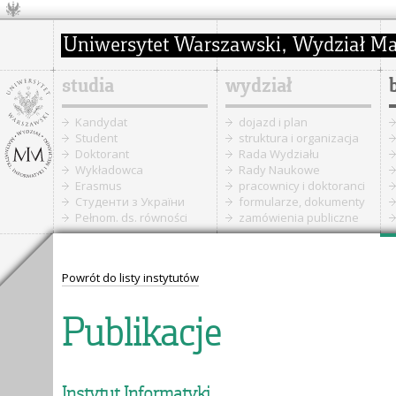
studia
wydział
Kandydat
dojazd i plan
Student
struktura i organizacja
Doktorant
Rada Wydziału
Wykładowca
Rady Naukowe
Erasmus
pracownicy i doktoranci
Cтуденти з України
formularze, dokumenty
Pełnom. ds. równości
zamówienia publiczne
Powrót do listy instytutów
Publikacje
Instytut Informatyki