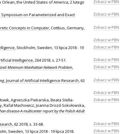
Zobacz w PBN
 Orlean, the United States of America, 2 lutego
Zobacz w PBN
al Symposium on Parameterized and Exact
Zobacz w PBN
retic Concepts in Computer
, Cottbus, Germany,
Zobacz w PBN
Zobacz w PBN
elligence
, Stockholm, Sweden, 13 lipca 2018 - 19
Zobacz w PBN
rtificial Intelligence
, 264 2018, s. 27-51.
Zobacz w PBN
lized Minimum Manhattan Network Problem
,
Zobacz w PBN
ing
,
Journal of Artificial Intelligence Research
, 63
Zobacz w PBN
Zobacz w PBN
ik, Agnieszka Piekarska, Beata Stella-
y, Rafał Machowicz, Joanna Drozd-Sokołowska,
han disease-A multicenter report by the Polish Adult
Zobacz w PBN
Research
, 62 2018, s. 33-68.
Zobacz w PBN
olm, Sweden, 13 lipca 2018 - 19 lipca 2018.