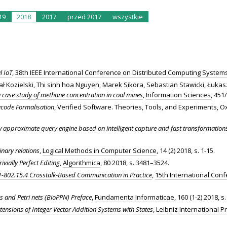
19
2018
2017
przed 2017
wszystkie
l IoT
,
38th IEEE International Conference on Distributed Computing System
ał Kozielski, Thi sinh hoa Nguyen, Marek Sikora, Sebastian Stawicki, Łuka
a case study of methane concentration in coal mines
,
Information Sciences
, 451
ecode Formalisation
, Verified Software. Theories, Tools, and Experiments, O
 approximate query engine based on intelligent capture and fast transformatio
inary relations
,
Logical Methods in Computer Science
, 14 (2) 2018, s. 1-15.
ivially Perfect Editing
,
Algorithmica
, 80 2018, s. 3481–3524.
-802.15.4 Crosstalk-Based Communication in Practice
,
15th International Co
s and Petri nets (BioPPN) Preface
,
Fundamenta Informaticae
, 160 (1-2) 2018, s. 
xtensions of Integer Vector Addition Systems with States
,
Leibniz International P