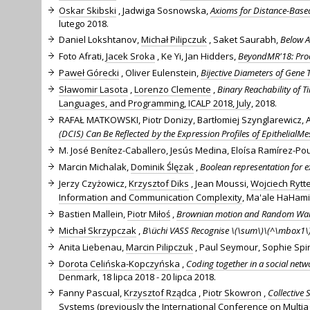
Oskar Skibski
, Jadwiga Sosnowska,
Axioms for Distance-Based
lutego 2018.
Daniel Lokshtanov,
Michał Pilipczuk
, Saket Saurabh,
Below A
Foto Afrati,
Jacek Sroka
, Ke Yi, Jan Hidders,
BeyondMR'18: Pro
Paweł Górecki
, Oliver Eulenstein,
Bijective Diameters of Gene
Sławomir Lasota
,
Lorenzo Clemente
,
Binary Reachability of 
Languages, and Programming, ICALP 2018, July
, 2018.
RAFAŁ MATKOWSKI, Piotr Donizy, Bartłomiej Szynglarewicz,
(DCIS) Can Be Reflected by the Expression Profiles of EpithelialM
M. José Benítez-Caballero, Jesús Medina, Eloísa Ramírez-Po
Marcin Michalak,
Dominik Ślęzak
,
Boolean representation for e
Jerzy Czyżowicz,
Krzysztof Diks
, Jean Moussi,
Wojciech Rytt
Information and Communication Complexity
, Ma'ale HaHamis
Bastien Mallein,
Piotr Miłoś
,
Brownian motion and Random Wal
Michał Skrzypczak
,
B\üchi VASS Recognise \(\sum\)\(^\mbox1\
Anita Liebenau,
Marcin Pilipczuk
, Paul Seymour, Sophie Spir
Dorota Celińska-Kopczyńska
,
Coding together in a social net
Denmark, 18 lipca 2018 - 20 lipca 2018.
Fanny Pascual,
Krzysztof Rządca
,
Piotr Skowron
,
Collective
Systems (previously the International Conference on Multia