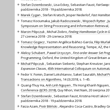
Stefan Dziembowski
, Lisa Eckey, Sebastian Faust,
FairSwap:
października 2018 - 19 października 2018.
Marek Cygan
, Stefan Kratsch, Jesper Nederlof,
Fast Hamilton
Tomasz Kociumaka,
Jakub Radoszewski
,
Wojciech Rytter
,
J
Symposium on String Processing and Information Retrieval
,
Marcin Pilipczuk
, Michał Ziobro,
Finding Hamiltonian Cycle in 
27 czerwca 2018 - 29 czerwca 2018.
Tomasz Gogacz
, Yazmin Angélica Ibáñez-García,
Filip Murla
Knowledge Representation and Reasoning
, Tempe, AZ, the 
Aleksy Schubert
,
Paweł Urzyczyn
,
First-order Answer Set Pro
Programming
, Oxford, the United Kingdom of Great Britain and
Michał Pilipczuk
, Sebastian Siebertz, Stephan Kreutzer, Jar
Expansion Classes
,
45th International Colloquium on Automat
Fedor V. Fomin, Daniel Lokshtanov, Saket Saurabh,
Michał P
Transactions on Algorithms
, 14 (3) 2018, s. 1–45.
Quang-Thuy Ha,
Anh Linh Nguyen
, Thi Hong Khanh Nguyen,
Conference (IJCRS 2018)
, Quy Nhon, Viet Nam, 20 sierpnia 201
Stefan Dziembowski
, Sebastian Faust, Kristina Host\'akov\
października 2018 - 19 października 2018.
Faiza Azam,
Piotr Biliński
, Alejandro Coca-Castro, Bradley 