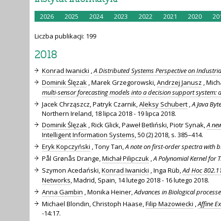
2026
2025
2024
2023
2022
2021
2020
20
Liczba publikacji: 199
2018
Konrad Iwanicki
,
A Distributed Systems Perspective on Industria
Dominik Ślęzak
, Marek Grzegorowski,
Andrzej Janusz
, Mich
multi-sensor forecasting models into a decision support system: 
Jacek Chrząszcz, Patryk Czarnik,
Aleksy Schubert
,
A Java Byt
Northern Ireland, 18 lipca 2018 - 19 lipca 2018.
Dominik Ślęzak
, Rick Glick, Paweł Betliński, Piotr Synak,
A new
Intelligent Information Systems
, 50 (2) 2018, s. 385–414.
Eryk Kopczyński
, Tony Tan,
A note on first-order spectra with b
Pål Grønås Drange,
Michał Pilipczuk
,
A Polynomial Kernel for Tr
Szymon Acedański,
Konrad Iwanicki
, Inga Rüb,
Ad Hoc 802.11
Networks
, Madrid, Spain, 14 lutego 2018 - 16 lutego 2018.
Anna Gambin
, Monika Heiner,
Advances in Biological processe
Michael Blondin, Christoph Haase,
Filip Mazowiecki
,
Affine E
-14:17.