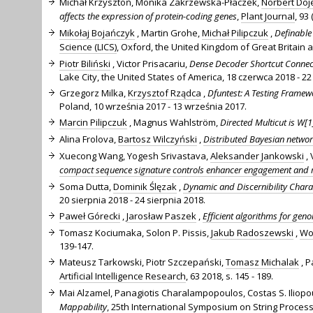
Michał Krzysztoń, Monika Zakrzewska-Płaczek,
Norbert Doj
affects the expression of protein-coding genes
,
Plant Journal
, 93
Mikołaj Bojańczyk
, Martin Grohe,
Michał Pilipczuk
,
Definable
Science (LICS)
, Oxford, the United Kingdom of Great Britain an
Piotr Biliński
, Victor Prisacariu,
Dense Decoder Shortcut Connect
Lake City, the United States of America, 18 czerwca 2018 - 2
Grzegorz Milka,
Krzysztof Rządca
,
Dfuntest: A Testing Framewo
Poland, 10 września 2017 - 13 września 2017.
Marcin Pilipczuk
, Magnus Wahlström,
Directed Multicut is W[1
Alina Frolova,
Bartosz Wilczyński
,
Distributed Bayesian networ
Xuecong Wang, Yogesh Srivastava,
Aleksander Jankowski
, 
compact sequence signature controls enhancer engagement and 
Soma Dutta,
Dominik Ślęzak
,
Dynamic and Discernibility Charact
20 sierpnia 2018 - 24 sierpnia 2018.
Paweł Górecki
,
Jarosław Paszek
,
Efficient algorithms for gen
Tomasz Kociumaka, Solon P. Pissis,
Jakub Radoszewski
,
Woj
139-147.
Mateusz Tarkowski, Piotr Szczepański,
Tomasz Michalak
, P
Artificial Intelligence Research
, 63 2018, s. 145 - 189.
Mai Alzamel, Panagiotis Charalampopoulos, Costas S. Iliopo
Mappability
,
25th International Symposium on String Process