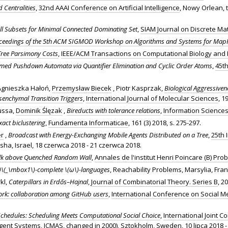
 Centralities
,
32nd AAAI Conference on Artificial Intelligence
, Nowy Orlean, t
ll Subsets for Minimal Connected Dominating Set
,
SIAM Journal on Discrete Ma
ceedings of the 5th ACM SIGMOD Workshop on Algorithms and Systems for Ma
 Tree Parsimony Costs
,
IEEE/ACM Transactions on Computational Biology and 
Timed Pushdown Automata via Quantifier Elimination and Cyclic Order Atoms
,
45th
 Agnieszka Hałoń,
Przemysław Biecek
, Piotr Kasprzak,
Biological Aggressiven
esenchymal Transition Triggers
,
International Journal of Molecular Sciences
, 1
ussa,
Dominik Ślęzak
,
Bireducts with tolerance relations
,
Information Science
xact biclustering
,
Fundamenta Informaticae
, 161 (3) 2018, s. 275-297.
er
,
Broadcast with Energy-Exchanging Mobile Agents Distributed on a Tree
,
25th 
ha, Israel, 18 czerwca 2018 - 21 czerwca 2018.
k above Quenched Random Wall
,
Annales de l'institut Henri Poincare (B) Prob
)\(_\mbox1\)-complete \(ω\)-languages
, Reachability Problems, Marsylia, Fra
kl,
Caterpillars in Erdős–Hajnal
,
Journal of Combinatorial Theory. Series B
, 2
work: collaboration among GitHub users
,
International Conference on Social M
 Schedules: Scheduling Meets Computational Social Choice
,
International Joint
gent Systems, ICMAS, changed in 2000)
, Sztokholm, Sweden, 10 lipca 2018 - 