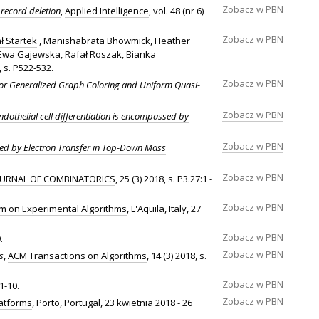
Zobacz w PBN
 record deletion
,
Applied Intelligence
, vol. 48 (nr 6)
Zobacz w PBN
ł Startek
, Manishabrata Bhowmick, Heather
 Ewa Gajewska, Rafał Roszak, Bianka
8, s. P522-532.
Zobacz w PBN
for Generalized Graph Coloring and Uniform Quasi-
Zobacz w PBN
ndothelial cell differentiation is encompassed by
Zobacz w PBN
ered by Electron Transfer in Top-Down Mass
Zobacz w PBN
OURNAL OF COMBINATORICS
, 25 (3) 2018, s. P3.27:1 -
Zobacz w PBN
m on Experimental Algorithms
, L'Aquila, Italy, 27
Zobacz w PBN
.
Zobacz w PBN
s
,
ACM Transactions on Algorithms
, 14 (3) 2018, s.
Zobacz w PBN
 1-10.
Zobacz w PBN
latforms
, Porto, Portugal, 23 kwietnia 2018 - 26