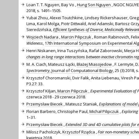
Loan T. T. Nguyen, Bay Vo ,
Hung Son Nguyen
, NGOC NGUYE
2018, s. 1491–1505.
Yubai Zhou, Alexei Toutchkine, Lindsey Rickershauser, Gregory
Lima, Karol Molga, Piotr Dittwald, Ariel Adamski, Bartos
Sieredzińska,
Efficient Syntheses of Diverse, Medicinally Relev
Wojciech Nadara
,
Marcin Pilipczuk
, Roman Rabinovich, Felix
Wideness
,
17th International Symposium on Experimental Al
Henri Niskanen, Irina Tuszyńska, Rafał Zaborowski, Merja H
changes in long range interactions between inactive chromatin re
M. A. Ciach, Mateusz Łącki,
Błażej Miasojedow
, F. Lermyte, D
Spectrometry
,
Journal of Computational Biology
, 25 (3) 2018, s
Krzysztof Choromanski, Dvir Falik, Anita Liebenau, Viresh Pa
P3.27: 33.
Krzysztof Kiljan,
Marcin Pilipczuk
,
Experimental Evaluation of 
czerwca 2018 - 29 czerwca 2018.
Przemysław Biecek
, Mateusz Staniak,
Explanations of model 
Florian Barbero, Christophe Paul,
Michał Pilipczuk
,
Exploring
1–31.
Przemysław Biecek
,
Extended 3D and 4D cumulative plots for 
Milosz Pacholczyk,
Krzysztof Rządca
,
Fair non-monetary sched
kwietnia 2018.