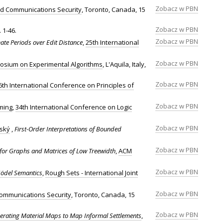
Zobacz w PBN
d Communications Security
, Toronto, Canada, 15
Zobacz w PBN
. 1-46.
Zobacz w PBN
ate Periods over Edit Distance
,
25th International
Zobacz w PBN
posium on Experimental Algorithms
, L'Aquila, Italy,
Zobacz w PBN
6th International Conference on Principles of
Zobacz w PBN
ming
,
34th International Conference on Logic
Zobacz w PBN
rský
,
First-Order Interpretations of Bounded
Zobacz w PBN
for Graphs and Matrices of Low Treewidth
,
ACM
Zobacz w PBN
Gödel Semantics
,
Rough Sets - International Joint
Zobacz w PBN
ommunications Security
, Toronto, Canada, 15
Zobacz w PBN
erating Material Maps to Map Informal Settlements
,