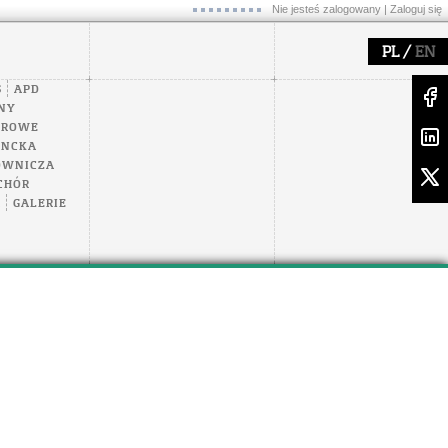
Nie jesteś zalogowany |
Zaloguj się
/
PL
EN
S
APD
NY
EROWE
ENCKA
OWNICZA
CHÓR
A
GALERIE