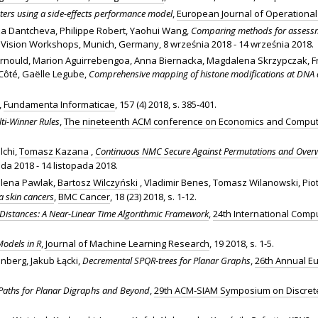
nters using a side-effects performance model
,
European Journal of Operationa
tza Dantcheva, Philippe Robert, Yaohui Wang,
Comparing methods for assessme
ision Workshops, Munich, Germany, 8 września 2018 - 14 września 2018.
e Arnould, Marion Aguirrebengoa, Anna Biernacka, Magdalena Skrzypczak, 
 Côté, Gaëlle Legube,
Comprehensive mapping of histone modifications at DNA 
,
Fundamenta Informaticae
, 157 (4) 2018, s. 385-401.
ti-Winner Rules
,
The nineteenth ACM conference on Economics and Comput
lchi,
Tomasz Kazana
,
Continuous NMC Secure Against Permutations and Overwr
pada 2018 - 14 listopada 2018.
alena Pawlak,
Bartosz Wilczyński
, Vladimir Benes, Tomasz Wilanowski, Pio
 skin cancers
,
BMC Cancer
, 18 (23) 2018, s. 1-12.
Distances: A Near-Linear Time Algorithmic Framework
,
24th International Com
Models in R
,
Journal of Machine Learning Research
, 19 2018, s. 1-5.
enberg, Jakub Łącki,
Decremental SPQR-trees for Planar Graphs
,
26th Annual E
 Paths for Planar Digraphs and Beyond
,
29th ACM-SIAM Symposium on Discrete