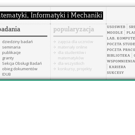
USOSWEB
SR
badania
popularyzacja
MOODLE
PLA
LAB. KOMPUT
dziedziny badań
zajęcia dla uczniów
POCZTA STUD
seminaria
materiały online
POCZTA PRAC
publikacje
dla studentów i
BIBLIOTEKA
granty
matematyków
WSPOMNIENI
Sekcja Obsługi Badań
dla wszystkich
KARIERA
obieg dokumentów
konkursy, projekty
SUKCESY
IDUB