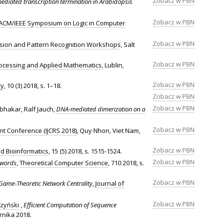
Zobacz w PBN
ediated transcription termination in Arabidopsis
Zobacz w PBN
l ACM/IEEE Symposium on Logic in Computer
Zobacz w PBN
sion and Pattern Recognition Workshops
, Salt
Zobacz w PBN
Processing and Applied Mathematics
, Lublin,
Zobacz w PBN
ry
, 10 (3) 2018, s. 1–18.
Zobacz w PBN
Zobacz w PBN
bhakar, Ralf Jauch,
DNA-mediated dimerization on a
Zobacz w PBN
int Conference (IJCRS 2018)
, Quy Nhon, Viet Nam,
Zobacz w PBN
d Bioinformatics
, 15 (5) 2018, s. 1515-1524.
Zobacz w PBN
n words
,
Theoretical Computer Science
, 710 2018, s.
Zobacz w PBN
 Game-Theoretic Network Centrality
,
Journal of
Zobacz w PBN
szyński
,
Efficient Computation of Sequence
rnika 2018.