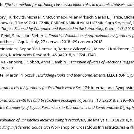
N,
Efficient method for updating class association rules in dynamic datasets with
 J. Kirkovits, Michael P. McCormack, Milan Mrksich, Sarah L. J. Trice,
Micha
z Grzybowski, TOMASZ KLUCZNIK, BARBARA MIKULAK-KLUCZNIK, Sara Szymkuć,
ant Targets Planned by Computer and Executed in the Laboratory
,
Chem
, 4 (3) 201
 Reidl, Sebastian Siebertz,
Empirical Evaluation of Approximation Algorithms 
gorithms
, L'Aquila, Italy, 27 czerwca 2018 - 29 czerwca 2018.
einäniemi, Seppo Ylä-Herttuala,
Bartosz Wilczyński
, Minna U Kaikkonen,
E
gions
,
Nucleic Acids Research
, 46 (4) 2018, s. 1724–1740.
. Valkenborg, F. Sobott,
Anna Gambin
,
Estimation of Rates of Reactions Trigg
. 282-301.
tel,
Marcin Pilipczuk
,
Excluding Hooks and their Complements
,
ELECTRONIC J
Parameterized Algorithms for Feedback Vertex Set
,
17th International Symposiu
predictions with live and breakDown packages
,
R Journal
, 10 (2) 2018, s. 395-409
 the Complexity of Layout Parameters in Tournaments and Semicomplete Digraph
evaluation of unmatched incurred sample reanalysis
,
Bioanalysis
, 10 (3) 2018, s.
uling in federated clouds
,
5th Workshop on CrossCloud Infrastructures & P