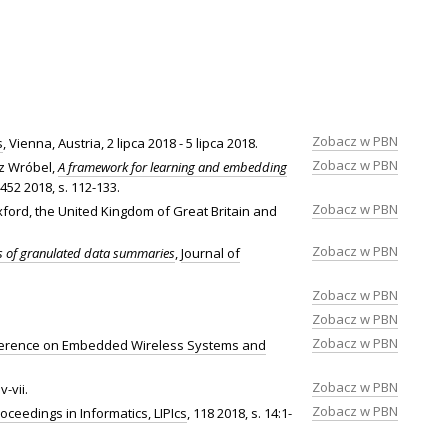
Zobacz w PBN
s
, Vienna, Austria, 2 lipca 2018 - 5 lipca 2018.
Zobacz w PBN
sz Wróbel,
A framework for learning and embedding
/452 2018, s. 112-133.
Zobacz w PBN
xford, the United Kingdom of Great Britain and
Zobacz w PBN
ns of granulated data summaries
,
Journal of
Zobacz w PBN
Zobacz w PBN
Zobacz w PBN
nference on Embedded Wireless Systems and
Zobacz w PBN
v-vii.
Zobacz w PBN
roceedings in Informatics, LIPIcs
, 118 2018, s. 14:1-