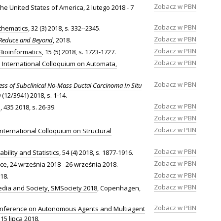
Zobacz w PBN
he United States of America, 2 lutego 2018 - 7
Zobacz w PBN
thematics
, 32 (3) 2018, s. 332--2345.
Zobacz w PBN
pReduce and Beyond
, 2018.
Zobacz w PBN
Bioinformatics
, 15 (5) 2018, s. 1723-1727.
Zobacz w PBN
 International Colloquium on Automata,
Zobacz w PBN
ess of Subclinical No-Mass Ductal Carcinoma In Situ
9 (12/3941) 2018, s. 1-14.
Zobacz w PBN
s
, 435 2018, s. 26-39.
Zobacz w PBN
Zobacz w PBN
International Colloquium on Structural
Zobacz w PBN
ability and Statistics
, 54 (4) 2018, s. 1877-1916.
Zobacz w PBN
nce, 24 września 2018 - 26 września 2018.
Zobacz w PBN
018.
Zobacz w PBN
edia and Society, SMSociety 2018
, Copenhagen,
Zobacz w PBN
 Conference on Autonomous Agents and Multiagent
15 lipca 2018.