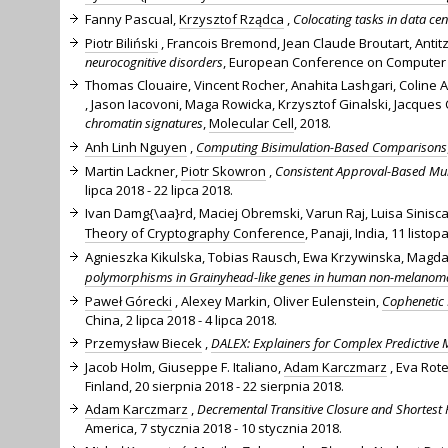
Fanny Pascual,
Krzysztof Rządca
,
Colocating tasks in data ce
Piotr Biliński
, Francois Bremond, Jean Claude Broutart, Anti
neurocognitive disorders
, European Conference on Computer V
Thomas Clouaire, Vincent Rocher, Anahita Lashgari, Colin
, Jason Iacovoni, Maga Rowicka, Krzysztof Ginalski, Jacques
chromatin signatures
,
Molecular Cell
, 2018.
Anh Linh Nguyen
,
Computing Bisimulation-Based Comparisons
Martin Lackner,
Piotr Skowron
,
Consistent Approval-Based Mul
lipca 2018 - 22 lipca 2018.
Ivan Damg{\aa}rd, Maciej Obremski, Varun Raj, Luisa Sinisca
Theory of Cryptography Conference
, Panaji, India, 11 listo
Agnieszka Kikulska, Tobias Rausch, Ewa Krzywinska, Magd
polymorphisms in Grainyhead-like genes in human non-melanoma
Paweł Górecki
, Alexey Markin, Oliver Eulenstein,
Cophenetic 
China, 2 lipca 2018 - 4 lipca 2018.
Przemysław Biecek
,
DALEX: Explainers for Complex Predictive 
Jacob Holm, Giuseppe F. Italiano,
Adam Karczmarz
, Eva Rot
Finland, 20 sierpnia 2018 - 22 sierpnia 2018.
Adam Karczmarz
,
Decremental Transitive Closure and Shortest
America, 7 stycznia 2018 - 10 stycznia 2018.