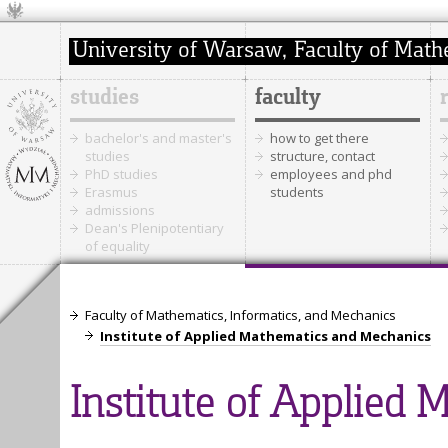
studies
faculty
bachelor's and master's
how to get there
studies
structure, contact
PhD studies
employees and phd
Erasmus
students
admissions
Dean's Plenipotentiary
of equality
Faculty of Mathematics, Informatics, and Mechanics
Institute of Applied Mathematics and Mechanics
Institute of Applied