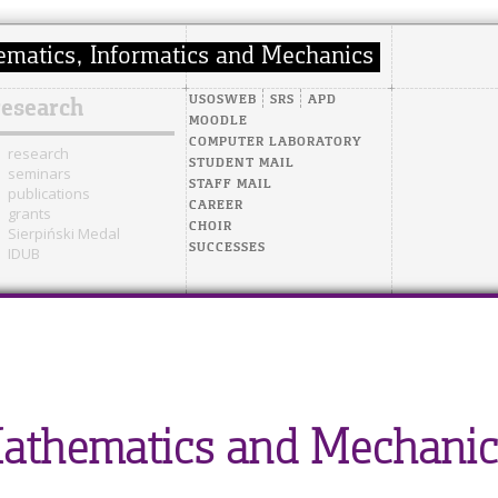
USOSWEB
SRS
APD
research
MOODLE
COMPUTER LABORATORY
research
STUDENT MAIL
seminars
STAFF MAIL
publications
CAREER
grants
CHOIR
Sierpiński Medal
SUCCESSES
IDUB
 Mathematics and Mechanic