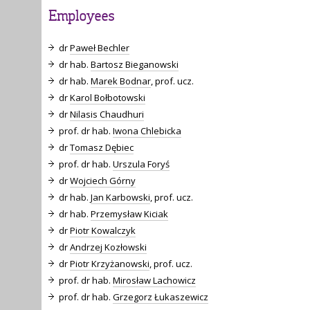
Employees
dr
Paweł Bechler
dr hab.
Bartosz Bieganowski
dr hab.
Marek Bodnar
, prof. ucz.
dr
Karol Bołbotowski
dr
Nilasis Chaudhuri
prof. dr hab.
Iwona Chlebicka
dr
Tomasz Dębiec
prof. dr hab.
Urszula Foryś
dr
Wojciech Górny
dr hab.
Jan Karbowski
, prof. ucz.
dr hab.
Przemysław Kiciak
dr
Piotr Kowalczyk
dr
Andrzej Kozłowski
dr
Piotr Krzyżanowski
, prof. ucz.
prof. dr hab.
Mirosław Lachowicz
prof. dr hab.
Grzegorz Łukaszewicz