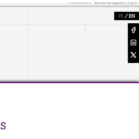
You are not logged in |
Log in
/
PL
EN
s