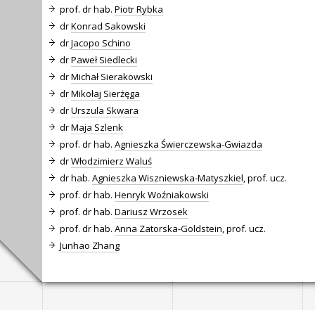
prof. dr hab.
Piotr Rybka
dr
Konrad Sakowski
dr
Jacopo Schino
dr
Paweł Siedlecki
dr
Michał Sierakowski
dr
Mikołaj Sierżęga
dr
Urszula Skwara
dr
Maja Szlenk
prof. dr hab.
Agnieszka Świerczewska-Gwiazda
dr
Włodzimierz Waluś
dr hab.
Agnieszka Wiszniewska-Matyszkiel
, prof. ucz.
prof. dr hab.
Henryk Woźniakowski
prof. dr hab.
Dariusz Wrzosek
prof. dr hab.
Anna Zatorska-Goldstein
, prof. ucz.
Junhao Zhang