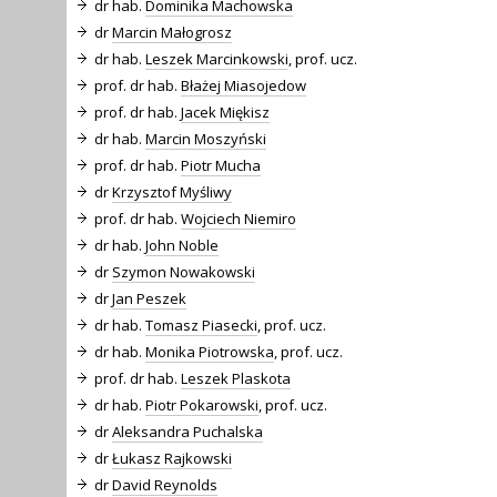
dr hab.
Dominika Machowska
dr
Marcin Małogrosz
dr hab.
Leszek Marcinkowski
, prof. ucz.
prof. dr hab.
Błażej Miasojedow
prof. dr hab.
Jacek Miękisz
dr hab.
Marcin Moszyński
prof. dr hab.
Piotr Mucha
dr
Krzysztof Myśliwy
prof. dr hab.
Wojciech Niemiro
dr hab.
John Noble
dr
Szymon Nowakowski
dr
Jan Peszek
dr hab.
Tomasz Piasecki
, prof. ucz.
dr hab.
Monika Piotrowska
, prof. ucz.
prof. dr hab.
Leszek Plaskota
dr hab.
Piotr Pokarowski
, prof. ucz.
dr
Aleksandra Puchalska
dr
Łukasz Rajkowski
dr
David Reynolds