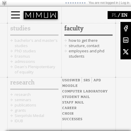
You are not logged in |
Log in
/
PL
EN
studies
faculty
bachelor's and master's
how to get there
studies
structure, contact
PhD studies
employees and phd
Erasmus
students
admissions
Dean's Plenipotentiary
of equality
USOSWEB
SRS
APD
research
MOODLE
COMPUTER LABORATORY
research
STUDENT MAIL
seminars
STAFF MAIL
publications
CAREER
grants
CHOIR
Sierpiński Medal
SUCCESSES
IDUB