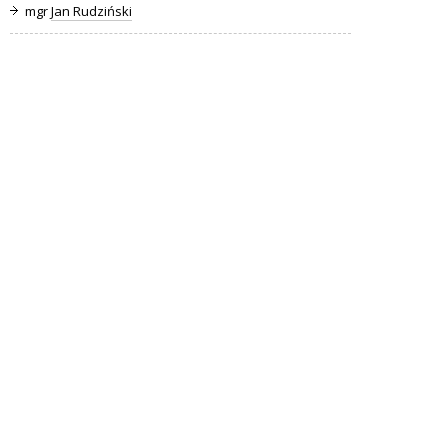
mgr
Jan Rudziński