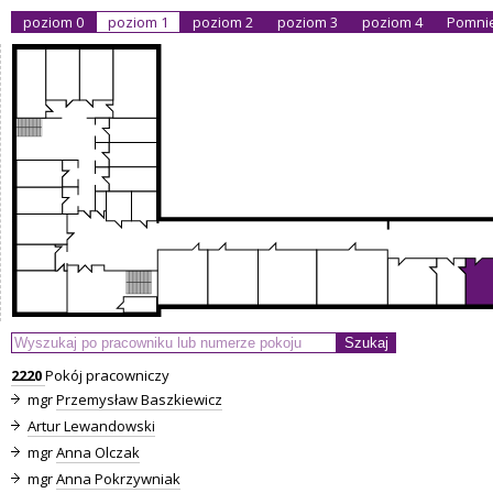
poziom 0
poziom 1
poziom 2
poziom 3
poziom 4
Pomnie
2220
Pokój pracowniczy
mgr
Przemysław Baszkiewicz
Artur Lewandowski
mgr
Anna Olczak
mgr
Anna Pokrzywniak