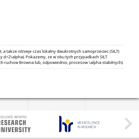
a takze istnieje czas lokalny dwukrotnych samoprzeciec (SILT)
dy d<2\alpha). Pokazemy, ze w obu tych przypadkach SILT
h ruchow Browna lub, odpowiednio, procesow \alpha-stabilnych).