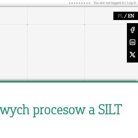
You are not logged in |
Log in
/
PL
EN
owych procesow a SILT