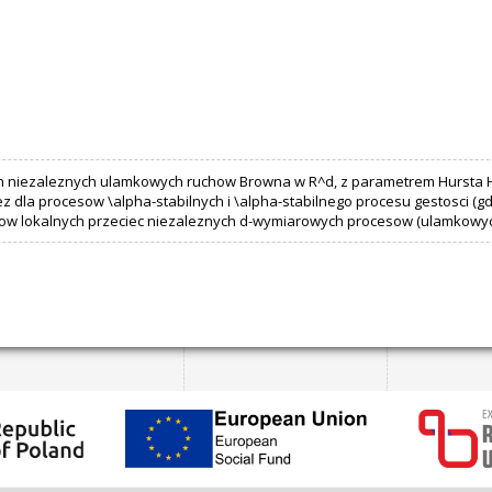
ch niezaleznych ulamkowych ruchow Browna w R^d, z parametrem Hursta H, 
dla procesow \alpha-stabilnych i \alpha-stabilnego procesu gestosci (g
asow lokalnych przeciec niezaleznych d-wymiarowych procesow (ulamkowyc