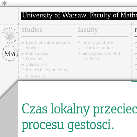
studies
faculty
bachelor's and master's
how to get there
studies
structure, contact
PhD studies
employees and phd
Erasmus
students
admissions
Dean's Plenipotentiary
of equality
Czas lokalny przeci
procesu gestosci.