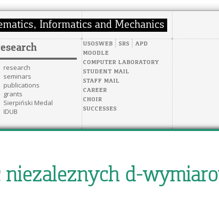
USOSWEB
SRS
APD
research
MOODLE
COMPUTER LABORATORY
research
STUDENT MAIL
seminars
STAFF MAIL
publications
CAREER
grants
CHOIR
Sierpiński Medal
SUCCESSES
IDUB
ec niezaleznych d-wymiar