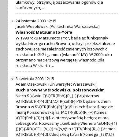
ułamkowy; otrzymują oszacowania ogonów dla
skończonych, …
24 kwietnia 2003 12:15
Jacek Wesołowski (Politechnika Warszawska)
Własność Matsumoto-Yor'a
W 1998 roku Matsumoto i Yor, badając funkcjonały
wykładniczego ruchu Browna, odkryli przekształcenie
zachowujące niezależność zmiennych losowych o
rozkładach GIG i gamma (własność MY). W 2000 roku
otrzymano macierzową wersję tej własności (dla
rozkładu Wisharta …
3 kwietnia 2003 12:15
Adam Osękowski (Uniwersytet Warszawski)
Ruch Browna w środowisku poissonowskim
Niech $(\{w\in C(\QTR{Bbb}{R_{+}}\rightarrow
\QTR{Bbb}{R}^{d})\},\QTR{cal}{F},P)$ będzie ruchem
Browna w $\QTR{Bbb}{R}^{d}$ i niech $\eta $ będzie
miarą Poissonowską na $\QTR{Bbb}{R_{+}}\times
\QTR{Bbb}{R}^{d}$ z intensywnością będęcą miarą
Lebesgue'a. Rozważmy ,,kiełbaskę Wienera \EQN{6}{1}
{}{0}{\RD{\CELL{V_{t}=\{(s,x)\in \QTR{Bbb}{R_{+}}\times
\QTR{Bbb}{R}^{d}:0\leq s\leq t,x\in B(\omega _{s})\},}}