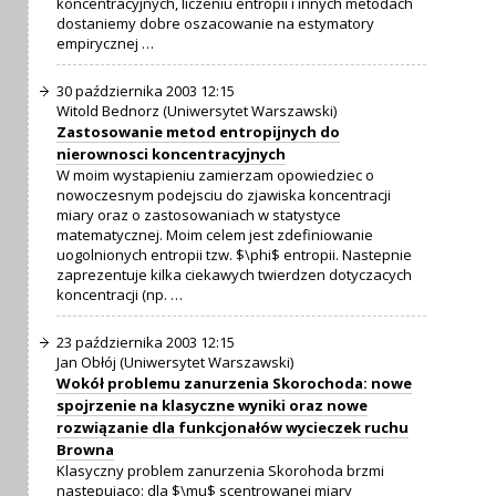
koncentracyjnych, liczeniu entropii i innych metodach
dostaniemy dobre oszacowanie na estymatory
empirycznej …
30 października 2003 12:15
Witold Bednorz (Uniwersytet Warszawski)
Zastosowanie metod entropijnych do
nierownosci koncentracyjnych
W moim wystapieniu zamierzam opowiedziec o
nowoczesnym podejsciu do zjawiska koncentracji
miary oraz o zastosowaniach w statystyce
matematycznej. Moim celem jest zdefiniowanie
uogolnionych entropii tzw. $\phi$ entropii. Nastepnie
zaprezentuje kilka ciekawych twierdzen dotyczacych
koncentracji (np. …
23 października 2003 12:15
Jan Obłój (Uniwersytet Warszawski)
Wokół problemu zanurzenia Skorochoda: nowe
spojrzenie na klasyczne wyniki oraz nowe
rozwiązanie dla funkcjonałów wycieczek ruchu
Browna
Klasyczny problem zanurzenia Skorohoda brzmi
nastepujaco: dla $\mu$ scentrowanej miary