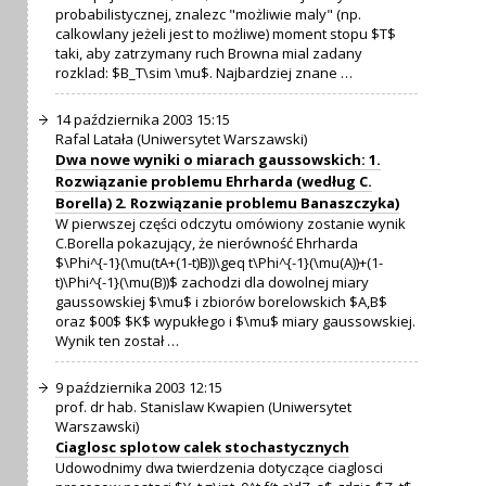
probabilistycznej, znalezc "możliwie maly" (np.
calkowlany jeżeli jest to możliwe) moment stopu $T$
taki, aby zatrzymany ruch Browna mial zadany
rozklad: $B_T\sim \mu$. Najbardziej znane …
14 października 2003 15:15
Rafal Latała (Uniwersytet Warszawski)
Dwa nowe wyniki o miarach gaussowskich: 1.
Rozwiązanie problemu Ehrharda (według C.
Borella) 2. Rozwiązanie problemu Banaszczyka)
W pierwszej części odczytu omówiony zostanie wynik
C.Borella pokazujący, że nierówność Ehrharda
$\Phi^{-1}(\mu(tA+(1-t)B))\geq t\Phi^{-1}(\mu(A))+(1-
t)\Phi^{-1}(\mu(B))$ zachodzi dla dowolnej miary
gaussowskiej $\mu$ i zbiorów borelowskich $A,B$
oraz $00$ $K$ wypukłego i $\mu$ miary gaussowskiej.
Wynik ten został …
9 października 2003 12:15
prof. dr hab. Stanislaw Kwapien (Uniwersytet
Warszawski)
Ciaglosc splotow calek stochastycznych
Udowodnimy dwa twierdzenia dotyczące ciaglosci