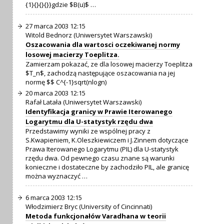
{1}{}{}{}}gdzie $B(u)$ …
27 marca 2003 12:15
Witold Bednorz (Uniwersytet Warszawski)
Oszacowania dla wartosci oczekiwanej normy
losowej macierzy Toeplitza.
Zamierzam pokazać, ze dla losowej macierzy Toeplitza
$T_n$, zachodzą następujące oszacowania na jej
normę $$ C^{-1}sqrt(nlogn)
20 marca 2003 12:15
Rafał Latała (Uniwersytet Warszawski)
Identyfikacja granicy w Prawie Iterowanego
Logarytmu dla U-statystyk rzędu dwa
Przedstawimy wyniki ze wspólnej pracy z
S.Kwapieniem, K.Oleszkiewiczem i J.Zinnem dotyczące
Prawa Iterowanego Logarytmu (PIL) dla U-statystyk
rzędu dwa. Od pewnego czasu znane są warunki
konieczne i dostateczne by zachodziło PIL, ale granicę
można wyznaczyć …
6 marca 2003 12:15
Włodzimierz Bryc (University of Cincinnati)
Metoda funkcjonałów Varadhana w teorii