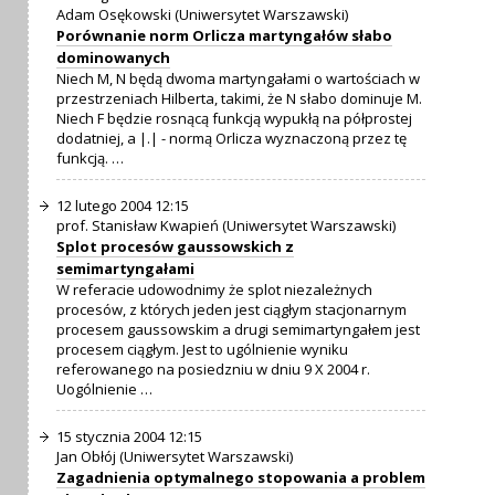
Adam Osękowski (Uniwersytet Warszawski)
Porównanie norm Orlicza martyngałów słabo
dominowanych
Niech M, N będą dwoma martyngałami o wartościach w
przestrzeniach Hilberta, takimi, że N słabo dominuje M.
Niech F będzie rosnącą funkcją wypukłą na półprostej
dodatniej, a |.| - normą Orlicza wyznaczoną przez tę
funkcją. …
12 lutego 2004 12:15
prof. Stanisław Kwapień (Uniwersytet Warszawski)
Splot procesów gaussowskich z
semimartyngałami
W referacie udowodnimy że splot niezależnych
procesów, z których jeden jest ciągłym stacjonarnym
procesem gaussowskim a drugi semimartyngałem jest
procesem ciągłym. Jest to ugólnienie wyniku
referowanego na posiedzniu w dniu 9 X 2004 r.
Uogólnienie …
15 stycznia 2004 12:15
Jan Obłój (Uniwersytet Warszawski)
Zagadnienia optymalnego stopowania a problem