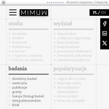
Nie jesteś zalogowany |
Zaloguj się
/
PL
EN
studia
wydział
Kandydat
dojazd i plan
Student
struktura i organizacja
Doktorant
Rada Wydziału
Wykładowca
Rady Naukowe
Erasmus
pracownicy i doktoranci
Cтуденти з України
formularze, dokumenty
Pełnom. ds. równości
zamówienia publiczne
badania
popularyzacja
dziedziny badań
zajęcia dla uczniów
seminaria
materiały online
publikacje
dla studentów i
granty
matematyków
Sekcja Obsługi Badań
dla wszystkich
obieg dokumentów
konkursy, projekty
IDUB