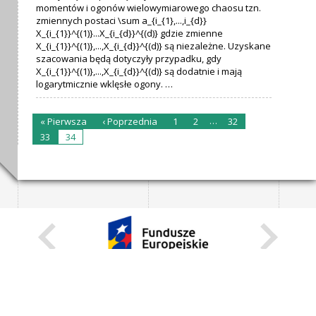
momentów i ogonów wielowymiarowego chaosu tzn.
zmiennych postaci \sum a_{i_{1},...,i_{d}}
X_{i_{1}}^{(1)}...X_{i_{d}}^{(d)} gdzie zmienne
X_{i_{1}}^{(1)},...,X_{i_{d}}^{(d)} są niezależne. Uzyskane
szacowania będą dotyczyły przypadku, gdy
X_{i_{1}}^{(1)},...,X_{i_{d}}^{(d)} są dodatnie i mają
logarytmicznie wklęsłe ogony. …
…
« Pierwsza
‹ Poprzednia
1
2
32
33
34
KARIERA