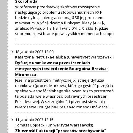
Skorohoda
W referacie przedstawię skrótowo rozwiązanie
następującego problemu stopowania: niech $X$
będzie dyfuzją nieograniczoną, $S$ jej procesem
maksimum, a $f,c$ dwoma funkcjami klasy $C^1$,
znaleźć $V=\sup_T E[f(S_T)-\int_0^T c(X_s)ds]$, gdzie
supremum jest brane po wszystkich momentach stopu
…
18 grudnia 2003 12:00
Katarzyna Pietruska-Pałuba (Uniwersytet Warszawski)
Dyfuzje ułamkowe na przestrzeniach
metrycznych i twierdzenie Bourgaina-Brezisa-
Mironescu
Jeżeli na przestrzeni metrycznej X istnieje dyfuzja
ułamkowa (proces Markowa, którego gęstość przejścia
spełnia własność "słabego skalowania"), to przestrzeń
ta posiada wiele własnosci pokrewnych przestrzeni
Euklidesowej. W szczególności przenosi się na nią
twierdzenie Bourgaina-Brezisa-Mironescu mówiące, …
11 grudnia 2003 12:15
Tomasz Bojdecki (Uniwersytet Warszawski)
Zbieżność fluktuacji "procesów przebywania"