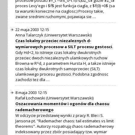
procesow postaci $Y_t =\int_0^t f(t-s)dZ_s$ gdzie $Z_t$
proces Levy'ego i $f$ jest funkcja ciagla, z $f(0) =0$ (sa
ta warunki konieczne na ciaglosc.) Procesy takie,
zwane srednimi ruchomymi, pojawiaja sie …
22 maja 2003 12:15
Anna Talarczyk (Uniwersytet Warszawski)
Czas lokalny przeciec niezaleznych d-
wymiarowych procesow a SILT procesu gestosci.
Gdy Hd<2, to istnieje czas lokalny dwukrotnych
przeciec dwoch niezaleznych ulamkowych ruchow
Browna w R^d, z parametrem Hursta H, a takze istnieje
czas lokalny dwukrotnych samoprzeciec (SILT)
ulamkowego procesu gestosci. Podobna zgodnosc
zachodzi tez dla …
8 maja 2003 12:15
Rafał Łochowski (Uniwersytet Warszawski)
Oszacowania momentów i ogonów dla chaosu
rademacherowego
W odczycie przedstawię wyniki z pracy R. Blei i S.
Jansona pt. "Rademacher chaos: tail estimates vs limit
theorems". Autorzy rozpatrują chaos rademacherowy
indeksowany przez zbiór posiadający tzw. wymiar