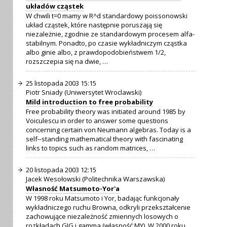
układów cząstek
W chwili t=0 mamy w R^d standardowy poissonowski
układ cząstek, które następnie poruszają się
niezależnie, zgodnie ze standardowym procesem alfa-
stabilnym. Ponadto, po czasie wykładniczym cząstka
albo ginie albo, z prawdopodobieństwem 1/2,
rozszczepia się na dwie, …
25 listopada 2003 15:15
Piotr Sniady (Uniwersytet Wroclawski)
Mild introduction to free probability
Free probability theory was initiated around 1985 by
Voiculescu in order to answer some questions
concerning certain von Neumann algebras. Today is a
self--standing mathematical theory with fascinating
links to topics such as random matrices, …
20 listopada 2003 12:15
Jacek Wesołowski (Politechnika Warszawska)
Własność Matsumoto-Yor'a
W 1998 roku Matsumoto i Yor, badając funkcjonały
wykładniczego ruchu Browna, odkryli przekształcenie
zachowujące niezależność zmiennych losowych o
rozkładach GIG i gamma (własność MY). W 2000 roku