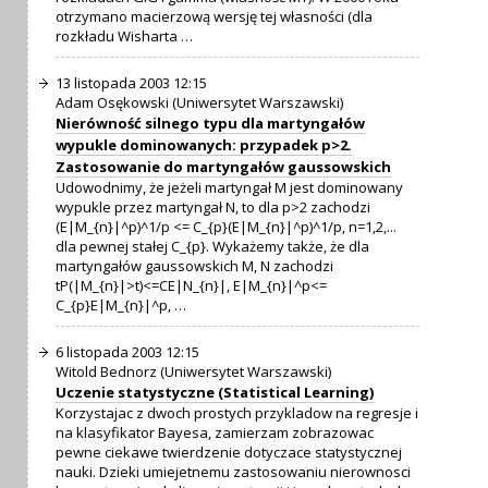
otrzymano macierzową wersję tej własności (dla
rozkładu Wisharta …
13 listopada 2003 12:15
Adam Osękowski (Uniwersytet Warszawski)
Nierówność silnego typu dla martyngałów
wypukle dominowanych: przypadek p>2.
Zastosowanie do martyngałów gaussowskich
Udowodnimy, że jeżeli martyngał M jest dominowany
wypukle przez martyngał N, to dla p>2 zachodzi
(E|M_{n}|^p)^1/p <= C_{p}(E|M_{n}|^p)^1/p, n=1,2,...
dla pewnej stałej C_{p}. Wykażemy także, że dla
martyngałów gaussowskich M, N zachodzi
tP(|M_{n}|>t)<=CE|N_{n}|, E|M_{n}|^p<=
C_{p}E|M_{n}|^p, …
6 listopada 2003 12:15
Witold Bednorz (Uniwersytet Warszawski)
Uczenie statystyczne (Statistical Learning)
Korzystajac z dwoch prostych przykladow na regresje i
na klasyfikator Bayesa, zamierzam zobrazowac
pewne ciekawe twierdzenie dotyczace statystycznej
nauki. Dzieki umiejetnemu zastosowaniu nierownosci