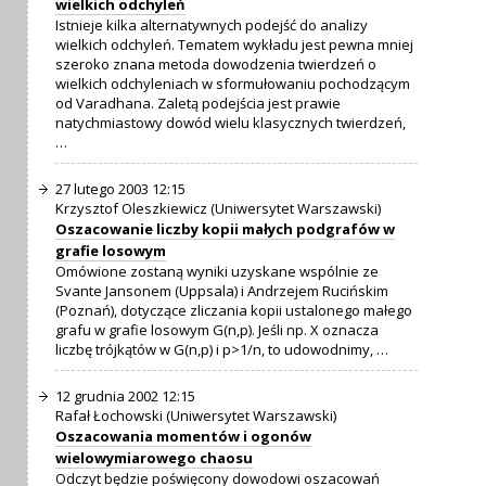
wielkich odchyleń
Istnieje kilka alternatywnych podejść do analizy
wielkich odchyleń. Tematem wykładu jest pewna mniej
szeroko znana metoda dowodzenia twierdzeń o
wielkich odchyleniach w sformułowaniu pochodzącym
od Varadhana. Zaletą podejścia jest prawie
natychmiastowy dowód wielu klasycznych twierdzeń,
…
27 lutego 2003 12:15
Krzysztof Oleszkiewicz (Uniwersytet Warszawski)
Oszacowanie liczby kopii małych podgrafów w
grafie losowym
Omówione zostaną wyniki uzyskane wspólnie ze
Svante Jansonem (Uppsala) i Andrzejem Rucińskim
(Poznań), dotyczące zliczania kopii ustalonego małego
grafu w grafie losowym G(n,p). Jeśli np. X oznacza
liczbę trójkątów w G(n,p) i p>1/n, to udowodnimy, …
12 grudnia 2002 12:15
Rafał Łochowski (Uniwersytet Warszawski)
Oszacowania momentów i ogonów
wielowymiarowego chaosu
Odczyt będzie poświęcony dowodowi oszacowań